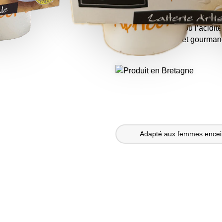
Un yaourt crémeux où l’acidité l
Une recette fruitée et gourma
Adapté aux femmes encei