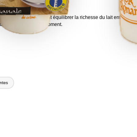
égère de l’abricot vient équilibrer la richesse du lait entier.
nde à savourer à tout moment.
ntes