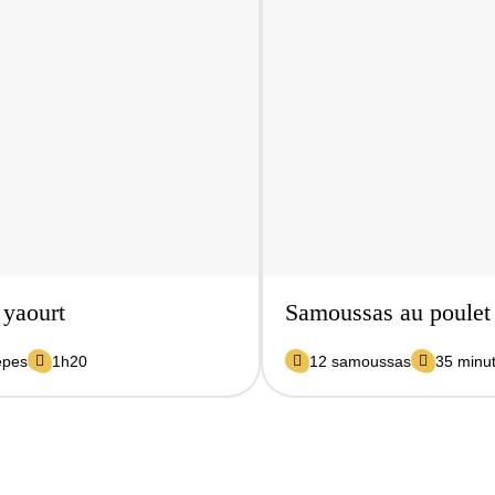
 yaourt
Samoussas au poulet 
êpes
1h20
12 samoussas
35 minu