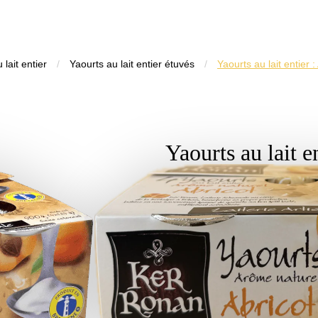
 lait entier
/
Yaourts au lait entier étuvés
/
Yaourts au lait entier :
Yaourts au lait e
Abricot
4 pots de 105g
Sans conservateur
Sans colorant
Sans arôme artificiel