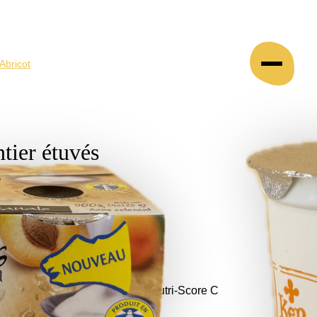
 Abricot
ntier étuvés