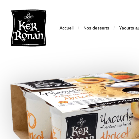
Accueil
/
Nos desserts
/
Yaourts au