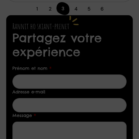
3
1
2
4
5
6
Rannit ho skiant-prenet
Partagez votre
expérience
Prénom et nom
*
Adresse e-mail
Message
*