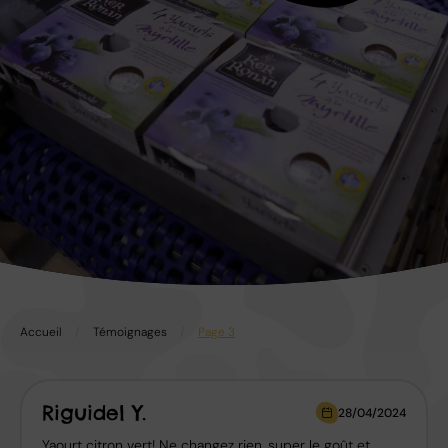
Accueil
/
Témoignages
/
Page 3
Riguidel Y.
28/04/2024
Yaourt citron vert! Ne changez rien, super le goût et